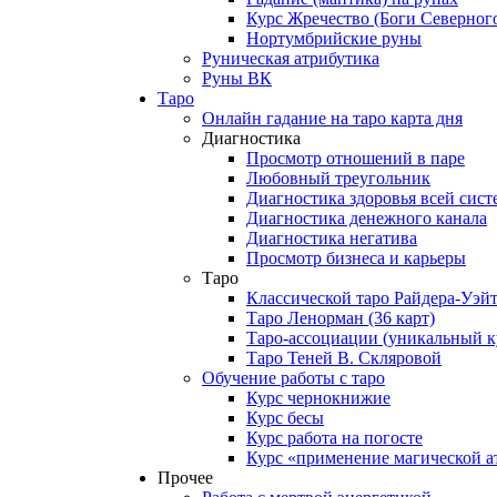
Курс Жречество (Боги Северног
Нортумбрийские руны
Руническая атрибутика
Руны ВК
Таро
Онлайн гадание на таро карта дня
Диагностика
Просмотр отношений в паре
Любовный треугольник
Диагностика здоровья всей сис
Диагностика денежного канала
Диагностика негатива
Просмотр бизнеса и карьеры
Таро
Классической таро Райдера-Уэй
Таро Ленорман (36 карт)
Таро-ассоциации (уникальный к
Таро Теней В. Скляровой
Обучение работы с таро
Курс чернокнижие
Курс бесы
Курс работа на погосте
Курс «применение магической а
Прочее