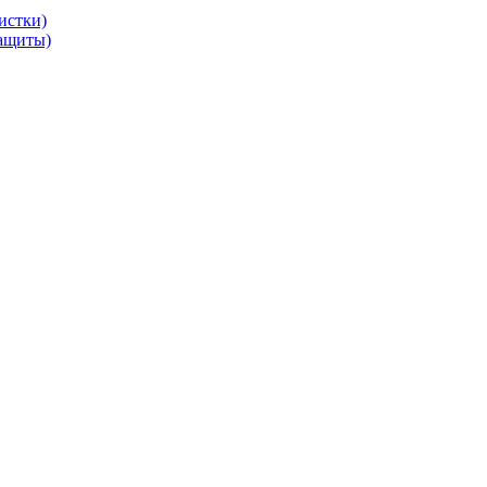
истки)
защиты)