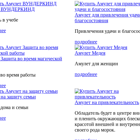
т ВУНДЕРКИНД
Амулет для привлечения удач
 в учебе
благосостояния
нее
Привлечения удачи и благосо
подробнее
Амулет Медея
Защита во время магической
Амулет для женщин
подробнее
во время работы
нее
на защиту семьи
Амулет на привлекательность
дома и семьи
Обладатель будет в центре в
нее
и пленить окружающих блеск
красотой внешней и внутрен
своего рода морок.