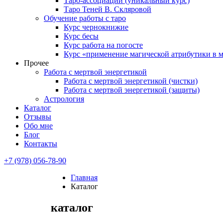
Таро-ассоциации (уникальный курс)
Таро Теней В. Скляровой
Обучение работы с таро
Курс чернокнижие
Курс бесы
Курс работа на погосте
Курс «применение магической атрибутики в 
Прочее
Работа с мертвой энергетикой
Работа с мертвой энергетикой (чистки)
Работа с мертвой энергетикой (защиты)
Астрология
Каталог
Отзывы
Обо мне
Блог
Контакты
+7 (978) 056-78-90
Главная
Каталог
каталог