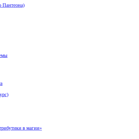
о Пантеона)
темы
та
урс)
трибутики в магии»