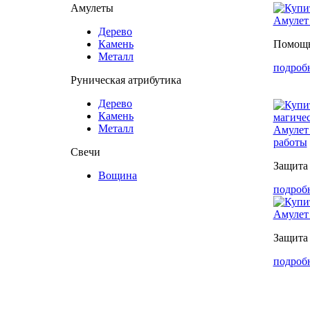
Амулеты
Амуле
Дерево
Камень
Помощь
Металл
подроб
Руническая атрибутика
Дерево
Камень
Металл
Амулет 
работы
Свечи
Защита 
Вощина
подроб
Амулет 
Защита 
подроб