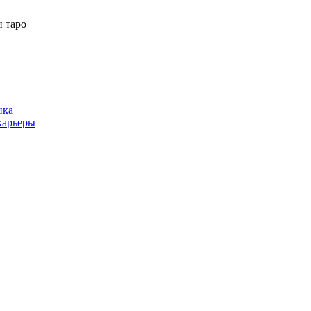
 таро
ика
карьеры