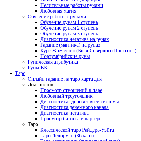
Целительные работы рунами
Любовная магия
Обучение работы с рунами
Обучение рунам 1 ступень
Обучение рунам 2 ступень
Обучение рунам 3 ступень
Диагностика негатива на рунах
Гадание (мантика) на рунах
Курс Жречество (Боги Северного Пантеона)
Нортумбрийские руны
Руническая атрибутика
Руны ВК
Таро
Онлайн гадание на таро карта дня
Диагностика
Просмотр отношений в паре
Любовный треугольник
Диагностика здоровья всей системы
Диагностика денежного канала
Диагностика негатива
Просмотр бизнеса и карьеры
Таро
Классической таро Райдера-Уэйта
Таро Ленорман (36 карт)