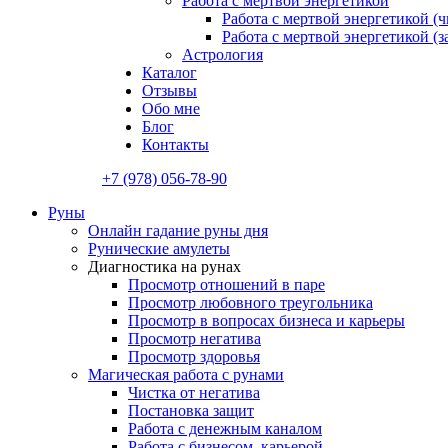
Работа с мертвой энергетикой
Работа с мертвой энергетикой (ч
Работа с мертвой энергетикой (
Астрология
Каталог
Отзывы
Обо мне
Блог
Контакты
+7 (978) 056-78-90
Руны
Онлайн гадание руны дня
Рунические амулеты
Диагностика на рунах
Просмотр отношений в паре
Просмотр любовного треугольника
Просмотр в вопросах бизнеса и карьеры
Просмотр негатива
Просмотр здоровья
Магическая работа с рунами
Чистка от негатива
Постановка защит
Работа с денежным каналом
Работа с бизнесом, карьерой