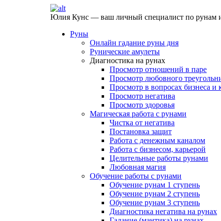
Юлия Кунс — ваш личный специалист по рунам и
Руны
Онлайн гадание руны дня
Рунические амулеты
Диагностика на рунах
Просмотр отношений в паре
Просмотр любовного треугольн
Просмотр в вопросах бизнеса и 
Просмотр негатива
Просмотр здоровья
Магическая работа с рунами
Чистка от негатива
Постановка защит
Работа с денежным каналом
Работа с бизнесом, карьерой
Целительные работы рунами
Любовная магия
Обучение работы с рунами
Обучение рунам 1 ступень
Обучение рунам 2 ступень
Обучение рунам 3 ступень
Диагностика негатива на рунах
Гадание (мантика) на рунах