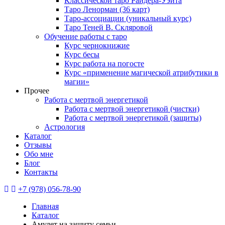
Классической таро Райдера-Уэйта
Таро Ленорман (36 карт)
Таро-ассоциации (уникальный курс)
Таро Теней В. Скляровой
Обучение работы с таро
Курс чернокнижие
Курс бесы
Курс работа на погосте
Курс «применение магической атрибутики в
магии»
Прочее
Работа с мертвой энергетикой
Работа с мертвой энергетикой (чистки)
Работа с мертвой энергетикой (защиты)
Астрология
Каталог
Отзывы
Обо мне
Блог
Контакты
+7 (978) 056-78-90
Главная
Каталог
Амулет на защиту семьи