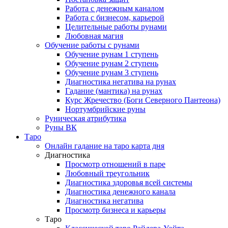
Работа с денежным каналом
Работа с бизнесом, карьерой
Целительные работы рунами
Любовная магия
Обучение работы с рунами
Обучение рунам 1 ступень
Обучение рунам 2 ступень
Обучение рунам 3 ступень
Диагностика негатива на рунах
Гадание (мантика) на рунах
Курс Жречество (Боги Северного Пантеона)
Нортумбрийские руны
Руническая атрибутика
Руны ВК
Таро
Онлайн гадание на таро карта дня
Диагностика
Просмотр отношений в паре
Любовный треугольник
Диагностика здоровья всей системы
Диагностика денежного канала
Диагностика негатива
Просмотр бизнеса и карьеры
Таро