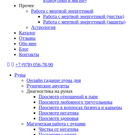
атрибутики в магии»
Прочее
Работа с мертвой энергетикой
Работа с мертвой энергетикой (чистки)
Работа с мертвой энергетикой (защиты)
Астрология
Каталог
Отзывы
Обо мне
Блог
Контакты
+7 (978) 056-78-90
Руны
Онлайн гадание руны дня
Рунические амулеты
Диагностика на рунах
Просмотр отношений в паре
Просмотр любовного треугольника
Просмотр в вопросах бизнеса и карьеры
Просмотр негатива
Просмотр здоровья
Магическая работа с рунами
Чистка от негатива
Постановка защит