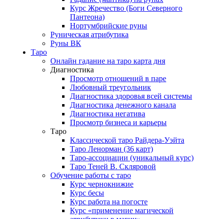
Курс Жречество (Боги Северного
Пантеона)
Нортумбрийские руны
Руническая атрибутика
Руны ВК
Таро
Онлайн гадание на таро карта дня
Диагностика
Просмотр отношений в паре
Любовный треугольник
Диагностика здоровья всей системы
Диагностика денежного канала
Диагностика негатива
Просмотр бизнеса и карьеры
Таро
Классической таро Райдера-Уэйта
Таро Ленорман (36 карт)
Таро-ассоциации (уникальный курс)
Таро Теней В. Скляровой
Обучение работы с таро
Курс чернокнижие
Курс бесы
Курс работа на погосте
Курс «применение магической