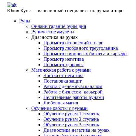
Юлия Кунс — ваш личный специалист по рунам и таро
Руны
Онлайн гадание руны дня
Рунические амулеты
Диагностика на рунах
Просмотр отношений в паре
Просмотр любовного треугольника
Просмотр в вопросах бизнеса и карьеры
Просмотр негатива
Просмотр здоровья
Магическая работа с рунами
Чистка от негатива
Постановка защит
Работа с денежным каналом
Работа с бизнесом, карьерой
Целительные работы рунами
Любовная магия
Обучение работы с рунами
Обучение рунам 1 ступень
Обучение рунам 2 ступень
Обучение рунам 3 ступень
Диагностика негатива на рунах
Гадание (мантика) на рунах