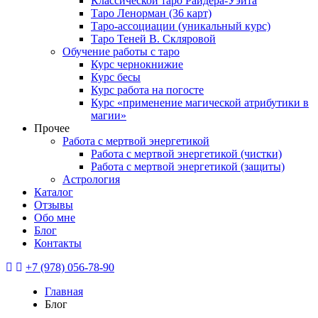
Классической таро Райдера-Уэйта
Таро Ленорман (36 карт)
Таро-ассоциации (уникальный курс)
Таро Теней В. Скляровой
Обучение работы с таро
Курс чернокнижие
Курс бесы
Курс работа на погосте
Курс «применение магической атрибутики в
магии»
Прочее
Работа с мертвой энергетикой
Работа с мертвой энергетикой (чистки)
Работа с мертвой энергетикой (защиты)
Астрология
Каталог
Отзывы
Обо мне
Блог
Контакты
+7 (978) 056-78-90
Главная
Блог