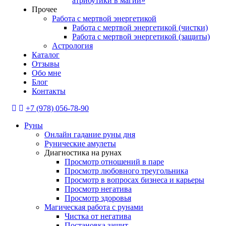
атрибутики в магии»
Прочее
Работа с мертвой энергетикой
Работа с мертвой энергетикой (чистки)
Работа с мертвой энергетикой (защиты)
Астрология
Каталог
Отзывы
Обо мне
Блог
Контакты
+7 (978) 056-78-90
Руны
Онлайн гадание руны дня
Рунические амулеты
Диагностика на рунах
Просмотр отношений в паре
Просмотр любовного треугольника
Просмотр в вопросах бизнеса и карьеры
Просмотр негатива
Просмотр здоровья
Магическая работа с рунами
Чистка от негатива
Постановка защит