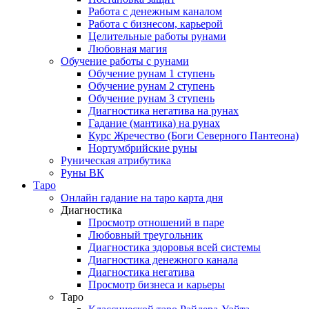
Работа с денежным каналом
Работа с бизнесом, карьерой
Целительные работы рунами
Любовная магия
Обучение работы с рунами
Обучение рунам 1 ступень
Обучение рунам 2 ступень
Обучение рунам 3 ступень
Диагностика негатива на рунах
Гадание (мантика) на рунах
Курс Жречество (Боги Северного Пантеона)
Нортумбрийские руны
Руническая атрибутика
Руны ВК
Таро
Онлайн гадание на таро карта дня
Диагностика
Просмотр отношений в паре
Любовный треугольник
Диагностика здоровья всей системы
Диагностика денежного канала
Диагностика негатива
Просмотр бизнеса и карьеры
Таро