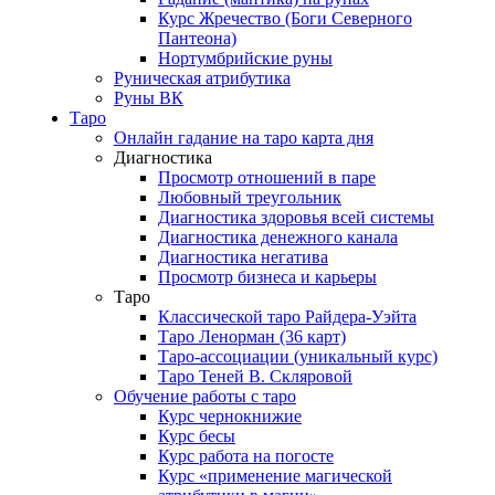
Курс Жречество (Боги Северного
Пантеона)
Нортумбрийские руны
Руническая атрибутика
Руны ВК
Таро
Онлайн гадание на таро карта дня
Диагностика
Просмотр отношений в паре
Любовный треугольник
Диагностика здоровья всей системы
Диагностика денежного канала
Диагностика негатива
Просмотр бизнеса и карьеры
Таро
Классической таро Райдера-Уэйта
Таро Ленорман (36 карт)
Таро-ассоциации (уникальный курс)
Таро Теней В. Скляровой
Обучение работы с таро
Курс чернокнижие
Курс бесы
Курс работа на погосте
Курс «применение магической