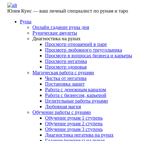
Юлия Кунс — ваш личный специалист по рунам и таро
Руны
Онлайн гадание руны дня
Рунические амулеты
Диагностика на рунах
Просмотр отношений в паре
Просмотр любовного треугольника
Просмотр в вопросах бизнеса и карьеры
Просмотр негатива
Просмотр здоровья
Магическая работа с рунами
Чистка от негатива
Постановка защит
Работа с денежным каналом
Работа с бизнесом, карьерой
Целительные работы рунами
Любовная магия
Обучение работы с рунами
Обучение рунам 1 ступень
Обучение рунам 2 ступень
Обучение рунам 3 ступень
Диагностика негатива на рунах
Гадание (мантика) на рунах