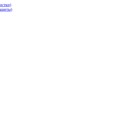
истки)
защиты)