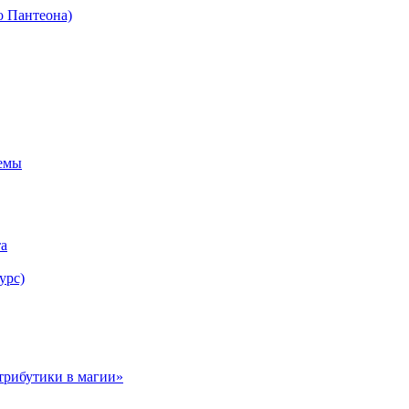
о Пантеона)
темы
та
урс)
трибутики в магии»