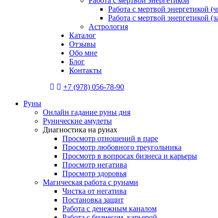
Работа с мертвой энергетикой
Работа с мертвой энергетикой (ч
Работа с мертвой энергетикой (
Астрология
Каталог
Отзывы
Обо мне
Блог
Контакты
+7 (978) 056-78-90
Руны
Онлайн гадание руны дня
Рунические амулеты
Диагностика на рунах
Просмотр отношений в паре
Просмотр любовного треугольника
Просмотр в вопросах бизнеса и карьеры
Просмотр негатива
Просмотр здоровья
Магическая работа с рунами
Чистка от негатива
Постановка защит
Работа с денежным каналом
Работа с бизнесом, карьерой