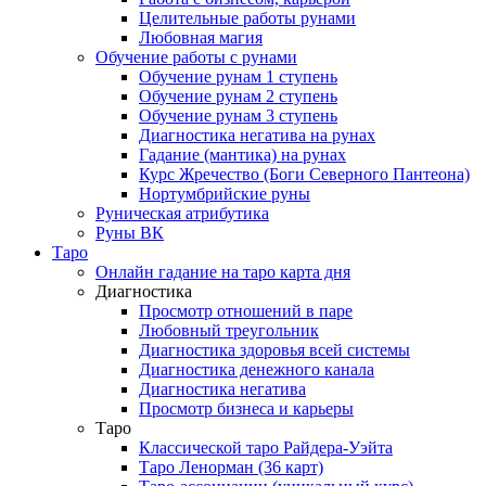
Целительные работы рунами
Любовная магия
Обучение работы с рунами
Обучение рунам 1 ступень
Обучение рунам 2 ступень
Обучение рунам 3 ступень
Диагностика негатива на рунах
Гадание (мантика) на рунах
Курс Жречество (Боги Северного Пантеона)
Нортумбрийские руны
Руническая атрибутика
Руны ВК
Таро
Онлайн гадание на таро карта дня
Диагностика
Просмотр отношений в паре
Любовный треугольник
Диагностика здоровья всей системы
Диагностика денежного канала
Диагностика негатива
Просмотр бизнеса и карьеры
Таро
Классической таро Райдера-Уэйта
Таро Ленорман (36 карт)