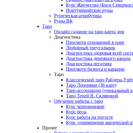
Курс Жречество (Боги Северног
Нортумбрийские руны
Руническая атрибутика
Руны ВК
Таро
Онлайн гадание на таро карта дня
Диагностика
Просмотр отношений в паре
Любовный треугольник
Диагностика здоровья всей сис
Диагностика денежного канала
Диагностика негатива
Просмотр бизнеса и карьеры
Таро
Классической таро Райдера-Уэй
Таро Ленорман (36 карт)
Таро-ассоциации (уникальный к
Таро Теней В. Скляровой
Обучение работы с таро
Курс чернокнижие
Курс бесы
Курс работа на погосте
Курс «применение магической а
Прочее