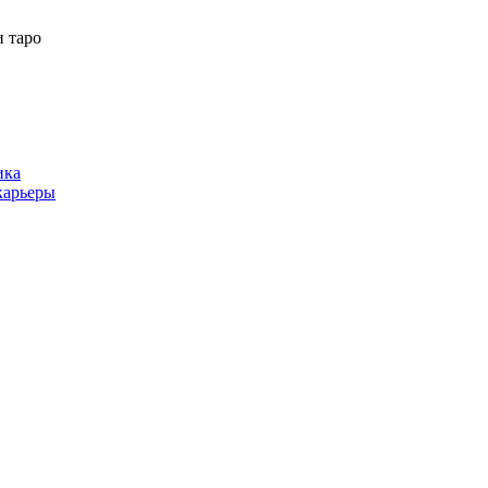
 таро
ика
карьеры