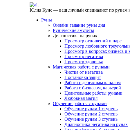
Юлия Кунс — ваш личный специалист по рунам и
Руны
Онлайн гадание руны дня
Рунические амулеты
Диагностика на рунах
Просмотр отношений в паре
Просмотр любовного треугольн
Просмотр в вопросах бизнеса и 
Просмотр негатива
Просмотр здоровья
Магическая работа с рунами
Чистка от негатива
Постановка защит
Работа с денежным каналом
Работа с бизнесом, карьерой
Целительные работы рунами
Любовная магия
Обучение работы с рунами
Обучение рунам 1 ступень
Обучение рунам 2 ступень
Обучение рунам 3 ступень
Диагностика негатива на рунах
Гадание (мантика) на рунах