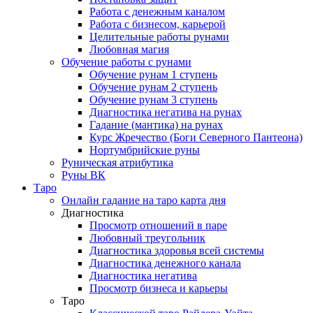
Работа с денежным каналом
Работа с бизнесом, карьерой
Целительные работы рунами
Любовная магия
Обучение работы с рунами
Обучение рунам 1 ступень
Обучение рунам 2 ступень
Обучение рунам 3 ступень
Диагностика негатива на рунах
Гадание (мантика) на рунах
Курс Жречество (Боги Северного Пантеона)
Нортумбрийские руны
Руническая атрибутика
Руны ВК
Таро
Онлайн гадание на таро карта дня
Диагностика
Просмотр отношений в паре
Любовный треугольник
Диагностика здоровья всей системы
Диагностика денежного канала
Диагностика негатива
Просмотр бизнеса и карьеры
Таро