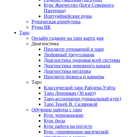
Курс Жречество (Боги Северного
Пантеона)
Нортумбрийские руны
Руническая атрибутика
Руны ВК
Таро
Онлайн гадание на таро карта дня
Диагностика
Просмотр отношений в паре
Любовный треугольник
Диагностика здоровья всей системы
Диагностика денежного канала
Диагностика негатива
Просмотр бизнеса и карьеры
Таро
Классической таро Райдера-Уэйта
Таро Ленорман (36 карт)
Таро-ассоциации (уникальный курс)
Таро Теней В. Скляровой
Обучение работы с таро
Курс чернокнижие
Курс бесы
Курс работа на погосте
Курс «применение магической