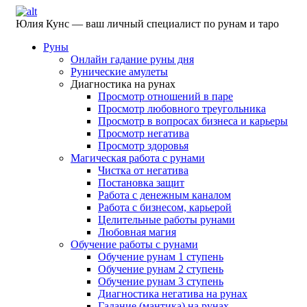
Юлия Кунс — ваш личный специалист по рунам и таро
Руны
Онлайн гадание руны дня
Рунические амулеты
Диагностика на рунах
Просмотр отношений в паре
Просмотр любовного треугольника
Просмотр в вопросах бизнеса и карьеры
Просмотр негатива
Просмотр здоровья
Магическая работа с рунами
Чистка от негатива
Постановка защит
Работа с денежным каналом
Работа с бизнесом, карьерой
Целительные работы рунами
Любовная магия
Обучение работы с рунами
Обучение рунам 1 ступень
Обучение рунам 2 ступень
Обучение рунам 3 ступень
Диагностика негатива на рунах
Гадание (мантика) на рунах