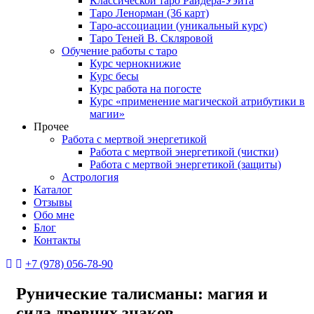
Классической таро Райдера-Уэйта
Таро Ленорман (36 карт)
Таро-ассоциации (уникальный курс)
Таро Теней В. Скляровой
Обучение работы с таро
Курс чернокнижие
Курс бесы
Курс работа на погосте
Курс «применение магической атрибутики в
магии»
Прочее
Работа с мертвой энергетикой
Работа с мертвой энергетикой (чистки)
Работа с мертвой энергетикой (защиты)
Астрология
Каталог
Отзывы
Обо мне
Блог
Контакты
+7 (978) 056-78-90
Рунические талисманы: магия и
сила древних знаков