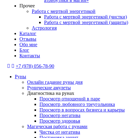
атрибутики в магии»
Прочее
Работа с мертвой энергетикой
Работа с мертвой энергетикой (чистки)
Работа с мертвой энергетикой (защиты)
Астрология
Каталог
Отзывы
Обо мне
Блог
Контакты
+7 (978) 056-78-90
Руны
Онлайн гадание руны дня
Рунические амулеты
Диагностика на рунах
Просмотр отношений в паре
Просмотр любовного треугольника
Просмотр в вопросах бизнеса и карьеры
Просмотр негатива
Просмотр здоровья
Магическая работа с рунами
Чистка от негатива
Постановка защит