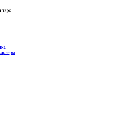
 таро
ика
карьеры