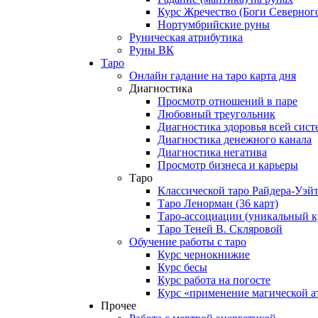
Курс Жречество (Боги Северног
Нортумбрийские руны
Руническая атрибутика
Руны ВК
Таро
Онлайн гадание на таро карта дня
Диагностика
Просмотр отношений в паре
Любовный треугольник
Диагностика здоровья всей сис
Диагностика денежного канала
Диагностика негатива
Просмотр бизнеса и карьеры
Таро
Классической таро Райдера-Уэй
Таро Ленорман (36 карт)
Таро-ассоциации (уникальный к
Таро Теней В. Скляровой
Обучение работы с таро
Курс чернокнижие
Курс бесы
Курс работа на погосте
Курс «применение магической а
Прочее