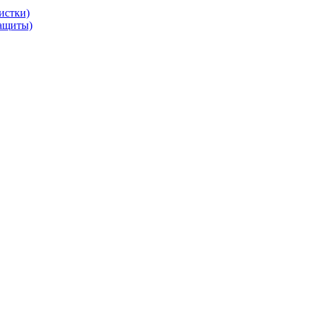
истки)
защиты)