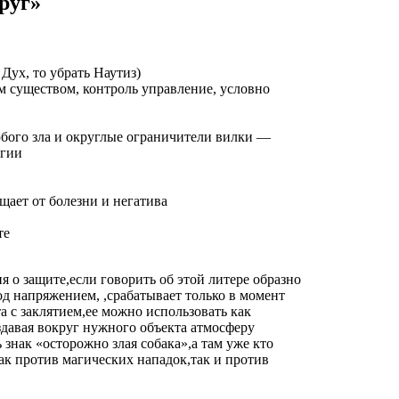
руг»
Дух, то убрать Наутиз)
 существом, контроль управление, условно
бого зла и округлые ограничители вилки —
ргии
щает от болезни и негатива
те
 о защите,если говорить об этой литере образно
д напряжением, ,срабатывает только в момент
 с заклятием,ее можно использовать как
здавая вокруг нужного объекта атмосферу
знак «осторожно злая собака»,а там уже кто
как против магических нападок,так и против