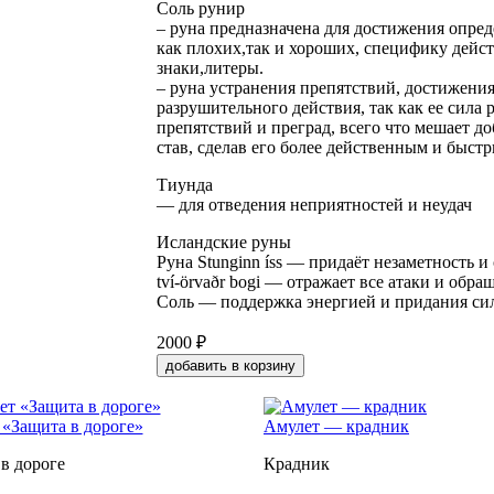
Соль рунир
– руна предназначена для достижения опре
как плохих,так и хороших, специфику дейс
знаки,литеры.
– руна устранения препятствий, достижения 
разрушительного действия, так как ее сила 
препятствий и преград, всего что мешает д
став, сделав его более действенным и быст
Тиунда
— для отведения неприятностей и неудач
Исландские руны
Руна Stunginn íss — придаёт незаметность и 
tví-örvaðr bogi — отражает все атаки и обр
Соль — поддержка энергией и придания сил
2000 ₽
добавить в корзину
«Защита в дороге»
Амулет — крадник
в дороге
Крадник