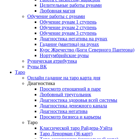
Целительные работы рунами
Любовная магия
Обучение работы с рунами
Обучение рунам 1 ступень
Обучение рунам 2 ступень
Обучение рунам 3 ступень
Диагностика негатива на рунах
Гадание (мантика) на рунах
Курс Жречество (Боги Северного Пантеона)
Нортумбрийские руны
Руническая атрибутика
Руны ВК
Таро
Онлайн гадание на таро карта дня
Диагностика
Просмотр отношений в паре
Любовный треугольник
Диагностика здоровья всей системы
Диагностика денежного канала
Диагностика негатива
Просмотр бизнеса и карьеры
Таро
Классической таро Райдера-Уэйта
Таро Ленорман (36 карт)