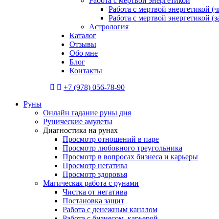
Работа с мертвой энергетикой
Работа с мертвой энергетикой (ч
Работа с мертвой энергетикой (
Астрология
Каталог
Отзывы
Обо мне
Блог
Контакты
+7 (978) 056-78-90
Руны
Онлайн гадание руны дня
Рунические амулеты
Диагностика на рунах
Просмотр отношений в паре
Просмотр любовного треугольника
Просмотр в вопросах бизнеса и карьеры
Просмотр негатива
Просмотр здоровья
Магическая работа с рунами
Чистка от негатива
Постановка защит
Работа с денежным каналом
Работа с бизнесом, карьерой