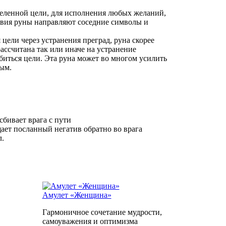
деленной цели, для исполнения любых желаний,
твия руны направляют соседние символы и
цели через устранения преград, руна скорее
рассчитана так или иначе на устранение
обиться цели. Эта руна может во многом усилить
рым.
сбивает врага с пути
ащает посланный негатив обратно во врага
.
Амулет «Женщина»
Гармоничное сочетание мудрости,
самоуважения и оптимизма