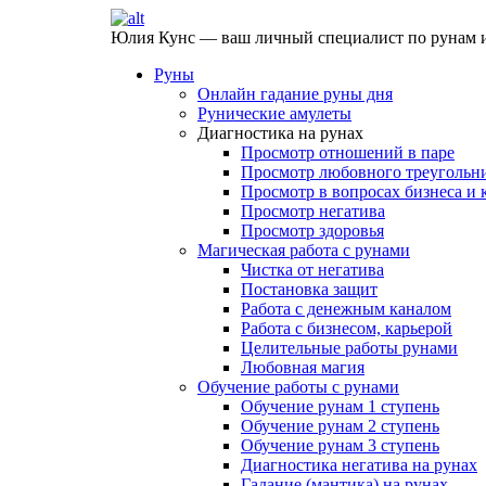
Юлия Кунс — ваш личный специалист по рунам и
Руны
Онлайн гадание руны дня
Рунические амулеты
Диагностика на рунах
Просмотр отношений в паре
Просмотр любовного треугольн
Просмотр в вопросах бизнеса и 
Просмотр негатива
Просмотр здоровья
Магическая работа с рунами
Чистка от негатива
Постановка защит
Работа с денежным каналом
Работа с бизнесом, карьерой
Целительные работы рунами
Любовная магия
Обучение работы с рунами
Обучение рунам 1 ступень
Обучение рунам 2 ступень
Обучение рунам 3 ступень
Диагностика негатива на рунах
Гадание (мантика) на рунах