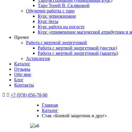
Таро-ассоциации (уникальный курс)
Таро Теней В. Скляровой
Обучение работы с таро
Курс чернокнижие
Курс бесы
Курс работа на погосте
Курс «применение магической атрибутики в 
Прочее
Работа с мертвой энергетикой
Работа с мертвой энергетикой (чистки)
Работа с мертвой энергетикой (защиты)
Астрология
Каталог
Отзывы
Обо мне
Блог
Контакты
+7 (978) 056-78-90
Главная
Каталог
Став «Боевой защитник и друг»