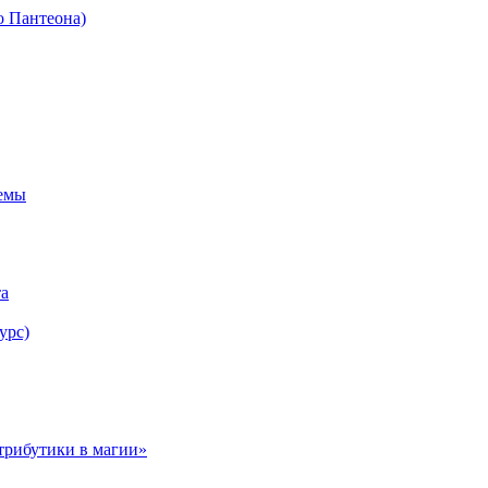
о Пантеона)
темы
та
урс)
трибутики в магии»